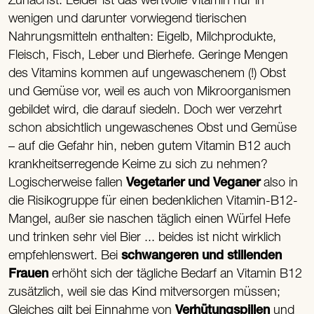
Zunächst: Leider ist das wertvolle Vitamin nur in
wenigen und darunter vorwiegend tierischen
Nahrungsmitteln enthalten: Eigelb, Milchprodukte,
Fleisch, Fisch, Leber und Bierhefe. Geringe Mengen
des Vitamins kommen auf ungewaschenem (!) Obst
und Gemüse vor, weil es auch von Mikroorganismen
gebildet wird, die darauf siedeln. Doch wer verzehrt
schon absichtlich ungewaschenes Obst und Gemüse
– auf die Gefahr hin, neben gutem Vitamin B12 auch
krankheitserregende Keime zu sich zu nehmen?
Logischerweise fallen
Vegetarier und Veganer
also in
die Risikogruppe für einen bedenklichen Vitamin-B12-
Mangel, außer sie naschen täglich einen Würfel Hefe
und trinken sehr viel Bier ... beides ist nicht wirklich
empfehlenswert. Bei
schwangeren und stillenden
Frauen
erhöht sich der tägliche Bedarf an Vitamin B12
zusätzlich, weil sie das Kind mitversorgen müssen;
Gleiches gilt bei Einnahme von
Verhütungspillen
und