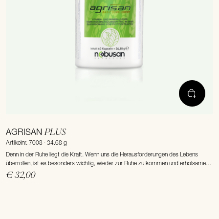
PLUS
AGRISAN
Artikelnr. 7008 · 34.68 g
Denn in der Ruhe liegt die Kraft. Wenn uns die Herausforderungen des Lebens
überrollen, ist es besonders wichtig, wieder zur Ruhe zu kommen und erholsamen
Schlaf zu finden.
€ 32,00