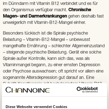
im Dünndarm mit Vitamin B12 verbindet und es für
den Organismus verfügbar macht.
Chronische
Magen- und Darmerkrankungen
gehen deshalb fast
unweigerlich mit Vitamin-B12-Mangel einher.
Besonders tückisch ist die Spirale psychische
Belastung – Vitamin-B12-Mangel – unbewusst
mangelhafte Ernährung – schlechter Allgemeinzustand
– steigende psychische Belastung. Gerät eine solche
Spirale außer Kontrolle, kann sich das, was als
Vitaminmangel begann, zu einer ernsten Depression
oder Psychose auswachsen; oft spricht vor allem eine
sogenannte Altersdepression gut darauf an. Eine
Substitutionstherapie mit hochdosiertem Vitamin B12
(2 x täglich 1.000 Mikrogramm; ausschließlich nach
Arztkonsultation!) ist deshalb in jedem Fall einen
Versuch wert, bevor man zu Psychopharmaka greift –
Diese Webseite verwendet Cookies