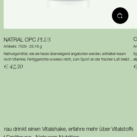
PLUS
C
NATRAL OPC
Artikelnr. 7009 · 29.16 g
Ar
Nahrungsmittel, wie sie heute überwiegend angeboten werden, enthalten kaum
Sp
noch Vitamine, Fertiggerichte sowieso nicht, zum Sport an der frischen Luft bleibt
al
oft keine Zeit und Dauerstress nagt an den Nerven.
au
€ 42,30
€