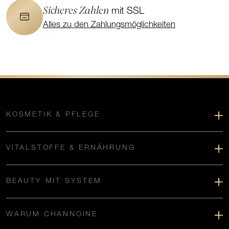
Sicheres Zahlen
mit SSL
Alles zu den Zahlungsmöglichkeiten
KOSMETIK & PFLEGE
VITALSTOFFE & ERNÄHRUNG
BEAUTY MIT SYSTEM
WARUM CHANNOINE