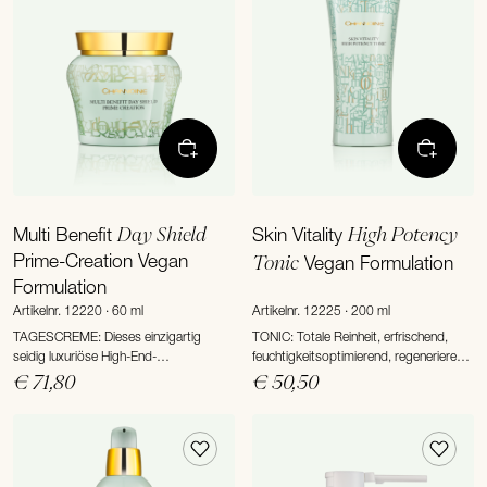
Day Shield
High Potency
Multi Benefit
Skin Vitality
Prime-Creation Vegan
Tonic
Vegan Formulation
Formulation
Artikelnr. 12220 · 60 ml
Artikelnr. 12225 · 200 ml
TAGESCREME: Dieses einzigartig
TONIC: Totale Reinheit, erfrischend,
seidig luxuriöse High-End-
feuchtigkeitsoptimierend, regenerierend.
Pflegekonzentrat verwöhnt die Haut mit
Diese dynamische Tonic-Textur
€ 71,80
€ 50,50
wertvollsten Multi-Target-Intensiv-
unterstützt die Haut bei der natürlichen
Additiven.
Regeneration und bereitet sie optimal
auf die nachfolgenden Pflegeschritte
vor.