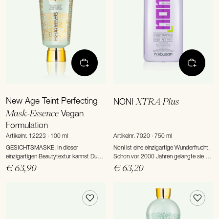
New Age Teint Perfecting
XTRA Plus
NONI
Mask-Essence
Vegan
Formulation
Artikelnr. 12223 · 100 ml
Artikelnr. 7020 · 750 ml
GESICHTSMASKE: In dieser
Noni ist eine einzigartige Wunderfrucht.
einzigartigen Beautytextur kannst Du
Schon vor 2000 Jahren gelangte sie mit
alles finden was gut und teuer ist. Für
polynesischen Handelstreibenden nach
€ 63,90
€ 63,20
das Beste, was Du Deiner Haut gönnen
Hawaii, wo Heilkundige sie nicht
kannst.
umsonst „Frucht der Götter“ nannten.