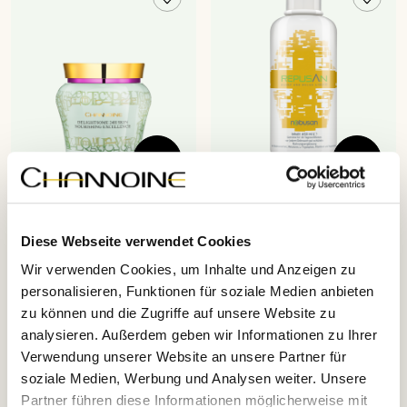
Dein Hautbild regeneriert ...
24H
SLEEP AND
Delightsome
Skin
REPUSAN
Diese Webseite verwendet Cookies
Nourishing Excellence
RELAX
LIQUID
Wir verwenden Cookies, um Inhalte und Anzeigen zu
Artikelnr. 12227 · 60 ml
Artikelnr. 7029 · 450 ml
personalisieren, Funktionen für soziale Medien anbieten
24-STUNDEN GESICHTSCREME:
Vertraue auf REPUSAN – die hilfreiche
zu können und die Zugriffe auf unsere Website zu
Dieses Kosmetikum verbindet in seiner
Nerven- und Einschlafnahrung.
berührend seidigen Textur hochaktive
Wissenschaftlich ist es längst belegt,
€ 74,10
€ 54,00
analysieren. Außerdem geben wir Informationen zu Ihrer
Slow-Aging-Komponenten mit
dass begleitend zu einer ausgewogenen
Verwendung unserer Website an unsere Partner für
regenerierenden Tiefenmoisturizern,
Ernährung ein Profil ausgewählter Vital-
soziale Medien, Werbung und Analysen weiter. Unsere
speziellen Probiotik-Additiven und
und Pflanzenstoffe unsere nervliche
einem wertvollen Hanf-Stammzellen-
Substanz, besonders aber ...
Partner führen diese Informationen möglicherweise mit