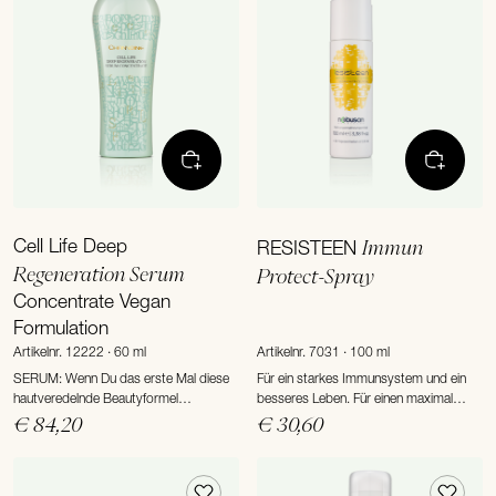
Cell Life Deep
Immun
RESISTEEN
Regeneration Serum
Protect-Spray
Concentrate Vegan
Formulation
Artikelnr. 12222 · 60 ml
Artikelnr. 7031 · 100 ml
SERUM: Wenn Du das erste Mal diese
Für ein starkes Immunsystem und ein
hautveredelnde Beautyformel
besseres Leben. Für einen maximal
aufgetragen hast, weisst Du, dass Du
unkomplizierten Vitalstoff-Boost haben
€ 84,20
€ 30,60
noch nie etwas Vergleichbares gefühlt
wir RESISTEEN entwickelt: einen
hast. Das ist aber erst der Anfang:
Comfort-Spray mit vielen wertvollen
Schon bald siehst Du auch, wie sich
Ingredienzen aus der Natur.