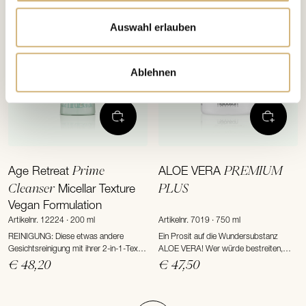
Auswahl erlauben
Ablehnen
Prime
PREMIUM
Age Retreat
ALOE VERA
Cleanser
PLUS
Micellar Texture
Vegan Formulation
Artikelnr. 12224 · 200 ml
Artikelnr. 7019 · 750 ml
REINIGUNG: Diese etwas andere
Ein Prosit auf die Wundersubstanz
Gesichtsreinigung mit ihrer 2-in-1-Textur
ALOE VERA! Wer würde bestreiten,
ist Tiefenreinigung und Hautpflege
dass wahre Schönheit und Gesundheit
€ 48,20
€ 47,50
zugleich.
von innen kommen? Würde es noch
eines Beweises bedürfen, lieferte die
königliche Wüstenlilie Aloe Vera ihn im