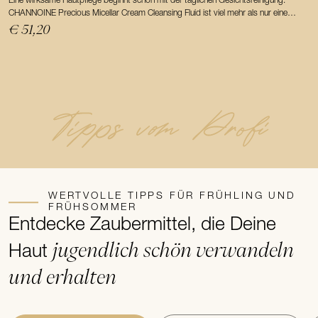
Eine wirksame Hautpflege beginnt schon mit der täglichen Gesichtsreinigung.
RE
CHANNOINE Precious Micellar Cream Cleansing Fluid ist viel mehr als nur eine
Ti
Reinigung.
€ 51,20
€
Tipps vom Profi
WERTVOLLE TIPPS FÜR FRÜHLING UND
FRÜHSOMMER
Entdecke Zaubermittel, die Deine
jugendlich schön verwandeln
Haut
und erhalten