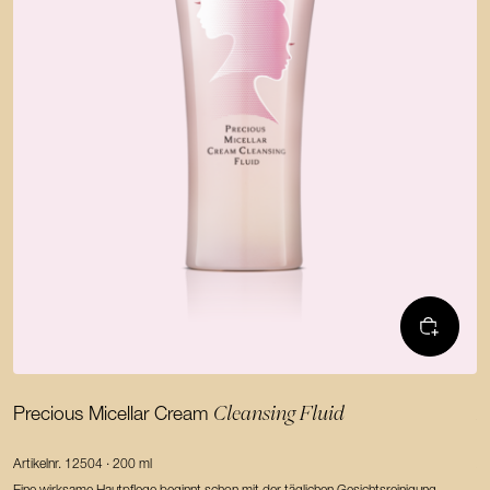
Cleansing Fluid
Precious Micellar Cream
A
F
Artikelnr. 12504 · 200 ml
Ar