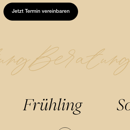
Jetzt Termin vereinbaren
ung
Beratun
Frühling
S