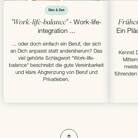
Dies & Das
"Work-life-balance"
Früher 
- Work-life-
integration ...
Ein Plä
... oder doch einfach ein Beruf, der sich
an Dich anpasst statt andersherum? Das
Kennst D
viel gehörte Schlagwort “Work-life-
Mitter
balance“ beschreibt die gute Vereinbarkeit
meist
und klare Abgrenzung von Beruf und
führenden 
Privatleben.
Nach oben