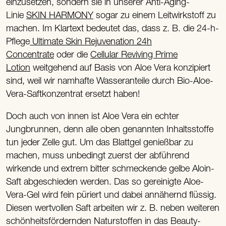
einzusetzen, sondern sie in unserer Anti-Aging-
Linie
SKIN HARMONY
sogar zu einem Leitwirkstoff zu
machen. Im Klartext bedeutet das, dass z. B. die 24-h-
Pflege
Ultimate Skin Rejuvenation 24h
Concentrate
oder die
Cellular Reviving Prime
Lotion
weitgehend auf Basis von Aloe Vera konzipiert
sind, weil wir namhafte Wasseranteile durch Bio-Aloe-
Vera-Saftkonzentrat ersetzt haben!
Doch auch von innen ist Aloe Vera ein echter
Jungbrunnen, denn alle oben genannten Inhaltsstoffe
tun jeder Zelle gut. Um das Blattgel genießbar zu
machen, muss unbedingt zuerst der abführend
wirkende und extrem bitter schmeckende gelbe Aloin-
Saft abgeschieden werden. Das so gereinigte Aloe-
Vera-Gel wird fein püriert und dabei annähernd flüssig.
Diesen wertvollen Saft arbeiten wir z. B. neben weiteren
schönheitsfördernden Naturstoffen in das Beauty-