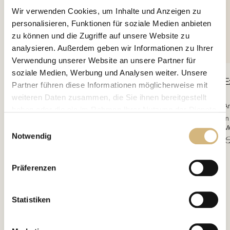
Wir verwenden Cookies, um Inhalte und Anzeigen zu
personalisieren, Funktionen für soziale Medien anbieten
zu können und die Zugriffe auf unsere Website zu
analysieren. Außerdem geben wir Informationen zu Ihrer
Verwendung unserer Website an unsere Partner für
soziale Medien, Werbung und Analysen weiter. Unsere
de Beauté
Crème
E
Partner führen diese Informationen möglicherweise mit
weiteren Daten zusammen, die Sie ihnen bereitgestellt
Artikelnr. 17101 · 50 ml
Ar
haben oder die sie im Rahmen Ihrer Nutzung der Dienste
Genieße ein einmaliges Pflegeerlebnis und einen Luxus, der nur wenigen Frauen
In
gesammelt haben.
Einwilligungsauswahl
vorbehalten bleibt. Basis dieser unvergleichlich zarten Textur, die sich auf der Haut
Me
Notwendig
wie flüssige Seide anfühlt, ist ein exklusiver, ...
tie
€ 278,80
€
Erfahren Sie in unserer
Datenschutzrichtlinie
und im
Ko
Impressum
mehr darüber, wer wir sind, wie Sie uns
Präferenzen
kontaktieren können und wie wir personenbezogene
Daten verarbeiten.
Statistiken
interessieren
Das könnte Dich auch