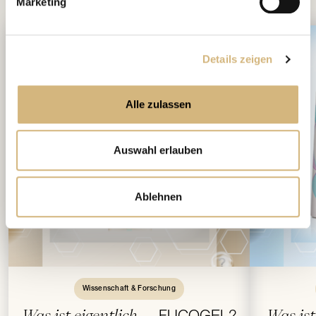
Marketing
Details zeigen
Alle zulassen
Auswahl erlauben
Ablehnen
Wissenschaft & Forschung
Was ist eigentlich
Was ist