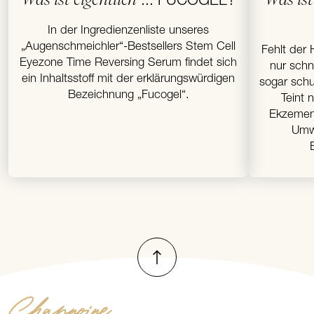
... FUCOGEL?
In der Ingredienzenliste unseres
„Augenschmeichler“-Bestsellers Stem Cell
Fehlt der 
Eyezone Time Reversing Serum findet sich
nur schne
ein Inhaltsstoff mit der erklärungswürdigen
sogar schu
Bezeichnung „Fucogel“.
Teint 
Ekzemen,
Umwe
Nach oben
Channoine