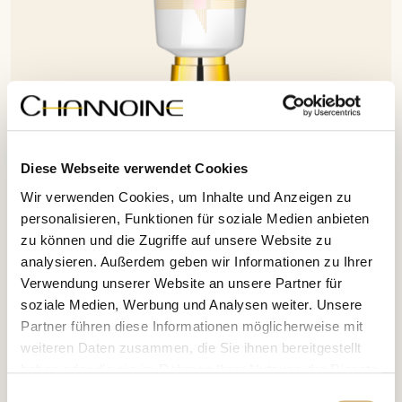
Diese Webseite verwendet Cookies
Wir verwenden Cookies, um Inhalte und Anzeigen zu
personalisieren, Funktionen für soziale Medien anbieten
Hand Softener Complex
Age Balance
H
zu können und die Zugriffe auf unsere Website zu
Artikelnr. 17114 · 120 ml
Ar
analysieren. Außerdem geben wir Informationen zu Ihrer
Durch die herausragende bio-kompatible Wirkstoffkombination kann dieses
Ei
Präparat umweltbedingte Belastungen ausgleichen, die Zellstruktur regenerieren
Mä
Verwendung unserer Website an unsere Partner für
und eine strahlend frische Haut an den Händen bewirken. Hochkonzentrierte bio-
Au
€ 52,50
€
soziale Medien, Werbung und Analysen weiter. Unsere
aktive ...
Partner führen diese Informationen möglicherweise mit
weiteren Daten zusammen, die Sie ihnen bereitgestellt
haben oder die sie im Rahmen Ihrer Nutzung der Dienste
gesammelt haben.
Einwilligungsauswahl